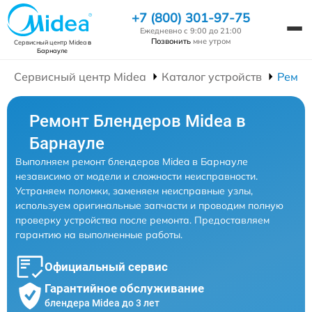
+7 (800) 301-97-75
Ежедневно с 9:00 до 21:00
Позвонить
мне утром
Сервисный центр Midea
в
Барнауле
Сервисный центр Midea
Каталог устройств
Ремон
Ремонт Блендеров Midea в
Барнауле
Выполняем ремонт блендеров Midea в Барнауле
независимо от модели и сложности неисправности.
Устраняем поломки, заменяем неисправные узлы,
используем оригинальные запчасти и проводим полную
проверку устройства после ремонта. Предоставляем
гарантию на выполненные работы.
Официальный сервис
Гарантийное обслуживание
блендера Midea до 3 лет