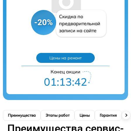
Скидка по
-20%
предварительной
записи на сайте
Цены на ремонт
Конец акции
01:13:41
Преимущества
Этапы работ
Цены
Гарантия
М
Преимущества сервис-