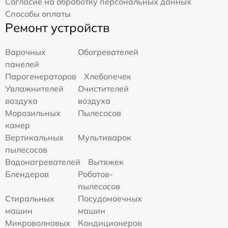
Согласие на обработку персональных данных
Способы оплаты
Ремонт устройств
Варочных
Обогревателей
панелей
Парогенераторов
Хлебопечек
Увлажнителей
Очистителей
воздуха
воздуха
Морозильных
Пылесосов
камер
Вертикальных
Мультиварок
пылесосов
Водонагревателей
Вытяжек
Блендеров
Роботов-
пылесосов
Стиральных
Посудомоечных
машин
машин
Микроволновых
Кондиционеров