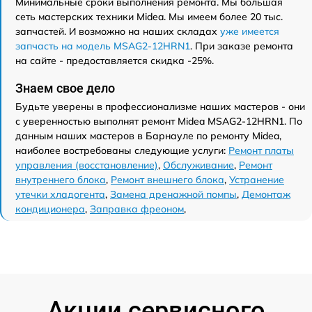
Минимальные сроки выполнения ремонта. Мы большая
сеть мастерских техники Midea. Мы имеем более 20 тыс.
запчастей. И возможно на наших складах
уже имеется
запчасть на модель MSAG2-12HRN1
. При заказе ремонта
на сайте - предоставляется скидка -25%.
Знаем свое дело
Будьте уверены в профессионализме наших мастеров - они
с уверенностью выполнят ремонт Midea MSAG2-12HRN1. По
данным наших мастеров в Барнауле по ремонту Midea,
наиболее востребованы следующие услуги:
Ремонт платы
управления (восстановление)
,
Обслуживание
,
Ремонт
внутреннего блока
,
Ремонт внешнего блока
,
Устранение
утечки хладогента
,
Замена дренажной помпы
,
Демонтаж
кондиционера
,
Заправка фреоном
,
Акции сервисного