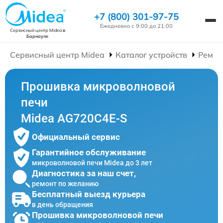
+7 (800) 301-97-75
Ежедневно с 9:00 до 21:00
Сервисный центр Midea
в
Барнауле
Сервисный центр Midea
Каталог устройств
Ремон
Прошивка микроволновой
печи
Midea AG720C4E-S
Официальный сервис
Гарантийное обслуживание
микроволновой печи Midea до 3 лет
Диагностика за наш счет,
ремонт по желанию
Бесплатный выезд курьера
в день обращения
Прошивка микроволновой печи