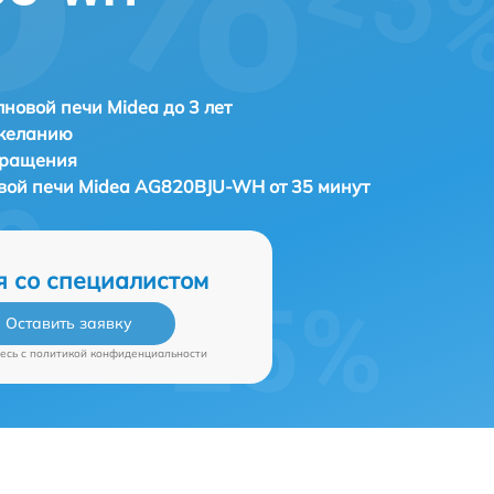
новой печи Midea до 3 лет
 желанию
бращения
вой печи
Midea AG820BJU-WH от 35 минут
я со специалистом
Оставить заявку
есь c
политикой конфиденциальности