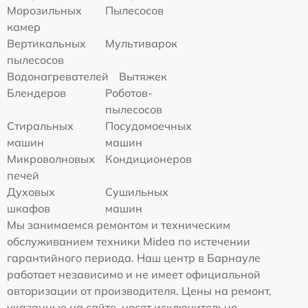
Морозильных
Пылесосов
камер
Вертикальных
Мультиварок
пылесосов
Водонагревателей
Вытяжек
Блендеров
Роботов-
пылесосов
Стиральных
Посудомоечных
машин
машин
Микроволновых
Кондиционеров
печей
Духовых
Сушильных
шкафов
машин
Мы занимаемся ремонтом и техническим
обслуживанием техники Midea по истечении
гарантийного периода. Наш центр в Барнауле
работает независимо и не имеет официальной
авторизации от производителя. Цены на ремонт,
указанные на сайте, носят исключительно