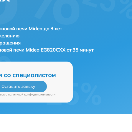
новой печи Midea до 3 лет
 желанию
бращения
новой печи
Midea EG820CXX от 35 минут
я со специалистом
Оставить заявку
есь c
политикой конфиденциальности