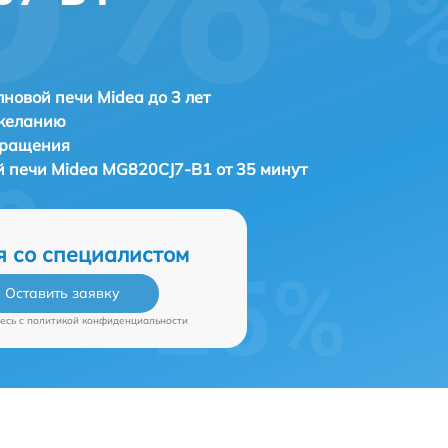
новой печи Midea до 3 лет
 желанию
бращения
й печи
Midea MG820CJ7-B1 от 35 минут
я со специалистом
Оставить заявку
есь c
политикой конфиденциальности