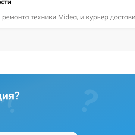
сти
емонта техники Midea, и курьер доставит
ция?