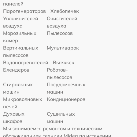
панелей
Парогенераторов
Хлебопечек
Увлажнителей
Очистителей
воздуха
воздуха
Морозильных
Пылесосов
камер
Вертикальных
Мультиварок
пылесосов
Водонагревателей
Вытяжек
Блендеров
Роботов-
пылесосов
Стиральных
Посудомоечных
машин
машин
Микроволновых
Кондиционеров
печей
Духовых
Сушильных
шкафов
машин
Мы занимаемся ремонтом и техническим
обслуживанием техники Midea по истечении