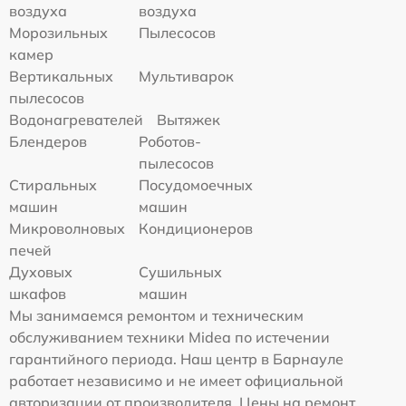
воздуха
воздуха
Морозильных
Пылесосов
камер
Вертикальных
Мультиварок
пылесосов
Водонагревателей
Вытяжек
Блендеров
Роботов-
пылесосов
Стиральных
Посудомоечных
машин
машин
Микроволновых
Кондиционеров
печей
Духовых
Сушильных
шкафов
машин
Мы занимаемся ремонтом и техническим
обслуживанием техники Midea по истечении
гарантийного периода. Наш центр в Барнауле
работает независимо и не имеет официальной
авторизации от производителя. Цены на ремонт,