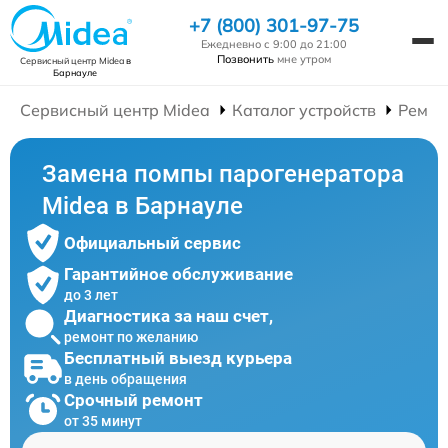
+7 (800) 301-97-75
Ежедневно с 9:00 до 21:00
Позвонить
мне утром
Сервисный центр Midea
в
Барнауле
Сервисный центр Midea
Каталог устройств
Ремон
Замена помпы парогенератора
Midea в Барнауле
Официальный сервис
Гарантийное обслуживание
до 3 лет
Диагностика за наш счет,
ремонт по желанию
Бесплатный выезд курьера
в день обращения
Срочный ремонт
от 35 минут