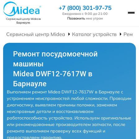
+7 (800) 301-97-75
Ежедневно с 9:00 до 21:00
Позвонить
мне утром
Сервисный центр Midea
в
Барнауле
Сервисный центр Midea
Каталог устройств
Ремон
Ремонт посудомоечной
машины
Midea DWF12-7617W в
Барнауле
Выполняем ремонт Midea DWF12-7617W в Барнауле с
устранением неисправностей любой сложности. Проводим
диагностику, выявляем причины поломки, заменяем
неисправные детали и восстанавливаем
работоспособность устройства. Используем оригинальные
или рекомендованные производителем запчасти, после
ремонта выполняем проверку всех функций и
предоставляем гарантию.