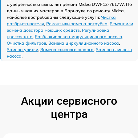
с уверенностью выполнят ремонт Midea DWF12-7617W. По
данным наших мастеров в Барнауле по ремонту Midea,
наиболее востребованы следующие услуги:
Чистка
разбрызгивателя
,
Ремонт или замена патрубка
,
Ремонт или
замена дозатора моющих средств
,
Регулировка
прессостата
,
Разблокировка циркуляционного насоса
,
Очистка фильтров
,
Замена циркуляционного насоса
,
Замена улитки
,
Замена сливного шланга
,
Замена сливного
насоса
.
Акции сервисного
центра