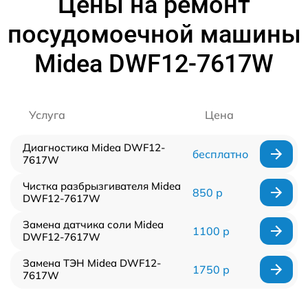
Цены на ремонт
посудомоечной машины
Midea DWF12-7617W
Услуга
Цена
Диагностика Midea DWF12-
бесплатно
7617W
Чистка разбрызгивателя Midea
850 р
DWF12-7617W
Замена датчика соли Midea
1100 р
DWF12-7617W
Замена ТЭН Midea DWF12-
1750 р
7617W