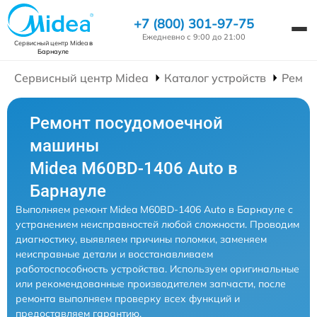
+7 (800) 301-97-75
Ежедневно с 9:00 до 21:00
Сервисный центр Midea
в
Барнауле
Сервисный центр Midea
Каталог устройств
Ремон
Ремонт посудомоечной
машины
Midea M60BD-1406 Auto в
Барнауле
Выполняем ремонт Midea M60BD-1406 Auto в Барнауле с
устранением неисправностей любой сложности. Проводим
диагностику, выявляем причины поломки, заменяем
неисправные детали и восстанавливаем
работоспособность устройства. Используем оригинальные
или рекомендованные производителем запчасти, после
ремонта выполняем проверку всех функций и
предоставляем гарантию.