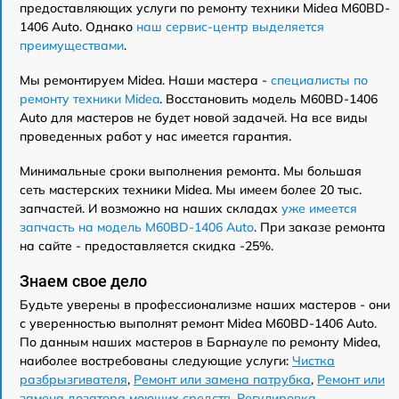
предоставляющих услуги по ремонту техники Midea M60BD-
1406 Auto. Однако
наш сервис-центр выделяется
преимуществами
.
Мы ремонтируем Midea. Наши мастера -
специалисты по
ремонту техники Midea
. Восстановить модель M60BD-1406
Auto для мастеров не будет новой задачей. На все виды
проведенных работ у нас имеется гарантия.
Минимальные сроки выполнения ремонта. Мы большая
сеть мастерских техники Midea. Мы имеем более 20 тыс.
запчастей. И возможно на наших складах
уже имеется
запчасть на модель M60BD-1406 Auto
. При заказе ремонта
на сайте - предоставляется скидка -25%.
Знаем свое дело
Будьте уверены в профессионализме наших мастеров - они
с уверенностью выполнят ремонт Midea M60BD-1406 Auto.
По данным наших мастеров в Барнауле по ремонту Midea,
наиболее востребованы следующие услуги:
Чистка
разбрызгивателя
,
Ремонт или замена патрубка
,
Ремонт или
замена дозатора моющих средств
,
Регулировка