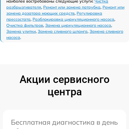
наиболее востребованы следующие услуги:
Чистка
разбрызгивателя
,
Ремонт или замена патрубка
,
Ремонт или
замена дозатора моющих средств
,
Регулировка
прессостата
,
Разблокировка циркуляционного насоса
,
Очистка фильтров
,
Замена циркуляционного насоса
,
Замена улитки
,
Замена сливного шланга
,
Замена сливного
насоса
.
Акции сервисного
центра
Бесплатная диагностика в день