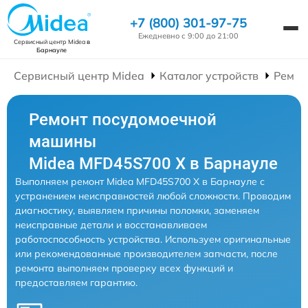
+7 (800) 301-97-75
Ежедневно с 9:00 до 21:00
Сервисный центр Midea
в
Барнауле
Сервисный центр Midea
Каталог устройств
Ремон
Ремонт посудомоечной
машины
Midea MFD45S700 X в Барнауле
Выполняем ремонт Midea MFD45S700 X в Барнауле с
устранением неисправностей любой сложности. Проводим
диагностику, выявляем причины поломки, заменяем
неисправные детали и восстанавливаем
работоспособность устройства. Используем оригинальные
или рекомендованные производителем запчасти, после
ремонта выполняем проверку всех функций и
предоставляем гарантию.