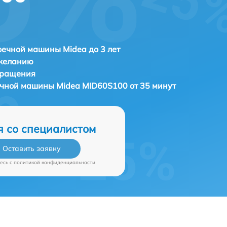
ечной машины Midea до 3 лет
 желанию
бращения
ечной машины
Midea MID60S100 от 35 минут
я со специалистом
Оставить заявку
есь c
политикой конфиденциальности