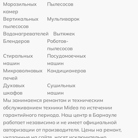
Морозильных
Пылесосов
камер
Вертикальных
Мультиварок
пылесосов
Водонагревателей
Вытяжек
Блендеров
Роботов-
пылесосов
Стиральных
Посудомоечных
машин
машин
Микроволновых
Кондиционеров
печей
Духовых
Сушильных
шкафов
машин
Мы занимаемся ремонтом и техническим
обслуживанием техники Midea по истечении
гарантийного периода. Наш центр в Барнауле
работает независимо и не имеет официальной
авторизации от производителя. Цены на ремонт,
указанные на сайте, носят исключительно