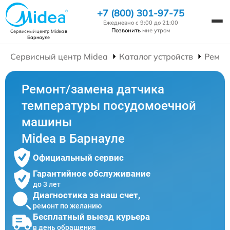
+7 (800) 301-97-75
Ежедневно с 9:00 до 21:00
Позвонить
мне утром
Сервисный центр Midea
в
Барнауле
Сервисный центр Midea
Каталог устройств
Ремон
Ремонт/замена датчика
температуры посудомоечной
машины
Midea в Барнауле
Официальный сервис
Гарантийное обслуживание
до 3 лет
Диагностика за наш счет,
ремонт по желанию
Бесплатный выезд курьера
в день обращения