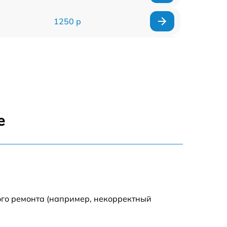
1250 р
1000 р
850 р
2590 р
е
1550 р
1550 р
1600 р
ого ремонта (например, некорректный
750 р