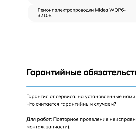
Ремонт электропроводки Midea WQP6-
3210B
Замена шнура питания Midea WQP6-3210B
Корпусный ремонт (замена резинок,
креплений, кнопок) Midea WQP6-3210B
Ремонт платы управления (восстановление)
Midea WQP6-3210B
Гарантийные обязательст
Замена заливного клапана Midea WQP6-
3210B
Замена панели управления Midea WQP6-
Гарантия от сервиса: на установленные нами
3210B
Что считается гарантийным случаем?
Замена расходомера Midea WQP6-3210B
Для работ: Повторное проявление неисправн
монтаж запчасти).
Замена разбрызгивателя Midea WQP6-
3210B