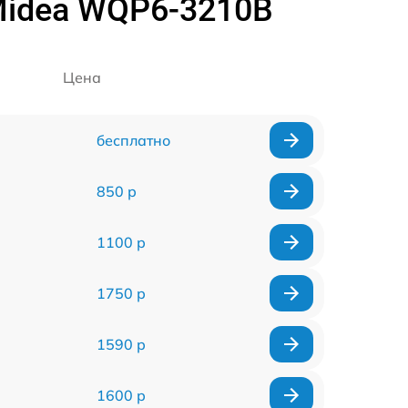
idea WQP6-3210B
Цена
бесплатно
850 р
1100 р
1750 р
1590 р
1600 р