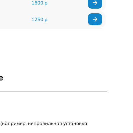
1600 р
1250 р
1000 р
850 р
2590 р
е
1550 р
1550 р
1600 р
 (например, неправильная установка