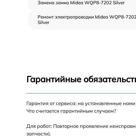
Замена замка Midea WQP8-7202 Silver
Ремонт электропроводки Midea WQP8-720
Silver
Замена шнура питания Midea WQP8-7202
Silver
Корпусный ремонт (замена резинок,
креплений, кнопок) Midea WQP8-7202 Silve
Ремонт платы управления (восстановление)
Midea WQP8-7202 Silver
Гарантийные обязательст
Замена заливного клапана Midea WQP8-
7202 Silver
Замена панели управления Midea WQP8-
Гарантия от сервиса: на установленные нами
7202 Silver
Что считается гарантийным случаем?
Замена расходомера Midea WQP8-7202
Silver
Для работ: Повторное проявление неисправн
запчасти).
Замена разбрызгивателя Midea WQP8-720