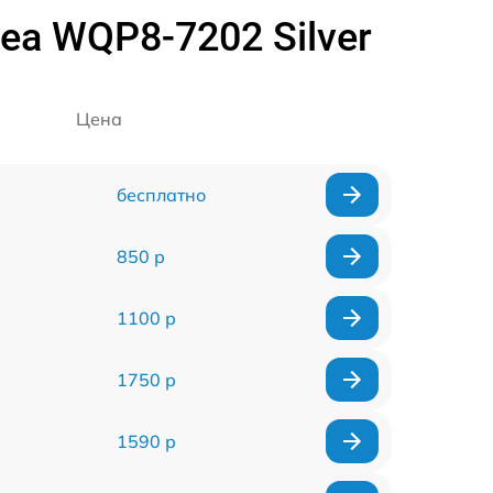
a WQP8-7202 Silver
Цена
бесплатно
850 р
1100 р
1750 р
1590 р