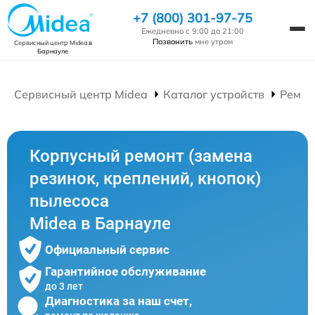
+7 (800) 301-97-75
Ежедневно с 9:00 до 21:00
Позвонить
мне утром
Сервисный центр Midea
в
Барнауле
Сервисный центр Midea
Каталог устройств
Ремон
Корпусный ремонт (замена
резинок, креплений, кнопок)
пылесоса
Midea в Барнауле
Официальный сервис
Гарантийное обслуживание
до 3 лет
Диагностика за наш счет,