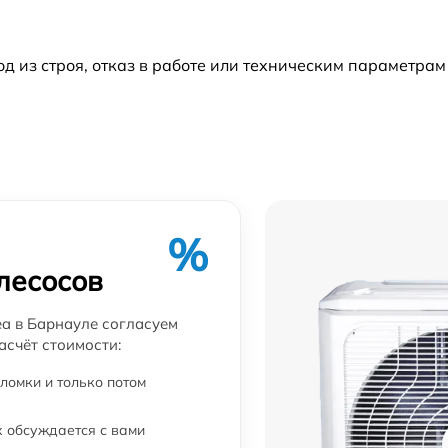
са
от 60 мин
из строя, отказ в работе или техническим параметрам
от 60 мин
%
лесосов
a в Барнауле согласуем
асчёт стоимости:
ломки и только потом
 обсуждается с вами