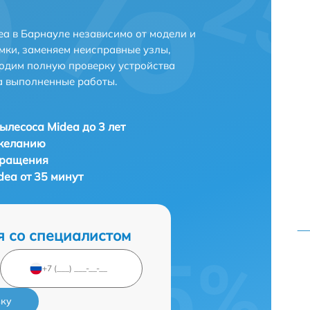
a в Барнауле независимо от модели и
мки, заменяем неисправные узлы,
одим полную проверку устройства
а выполненные работы.
ылесоса Midea до 3 лет
 желанию
бращения
dea от 35 минут
я со специалистом
вку