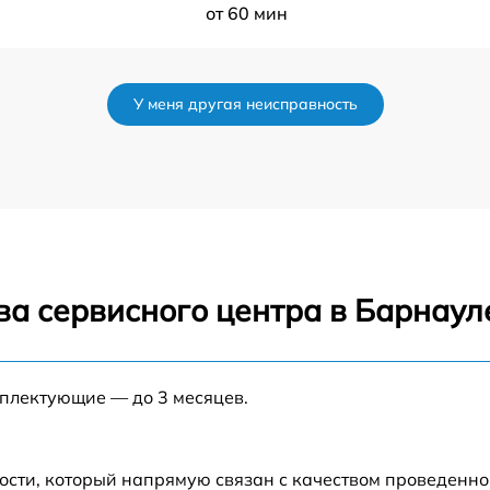
от 60 мин
от 60 мин
У меня другая неисправность
от 60 мин
от 60 мин
от 60 мин
ва сервисного центра в Барнаул
от 60 мин
от 60 мин
мплектующие — до 3 месяцев.
а
от 60 мин
ости, который напрямую связан с качеством проведенн