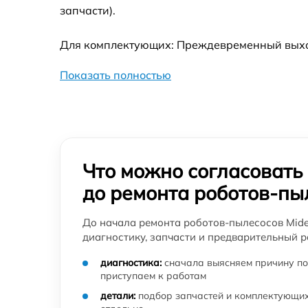
Ремонт материнской платы робота-пылесо
запчасти).
Midea
Для комплектующих: Преждевременный выход 
Очистка датчиков робота-пылесоса Midea
Показать полностью
Что можно согласовать
до ремонта роботов-пы
До начала ремонта роботов-пылесосов Mide
диагностику, запчасти и предварительный р
диагностика:
сначала выясняем причину по
приступаем к работам
детали:
подбор запчастей и комплектующих