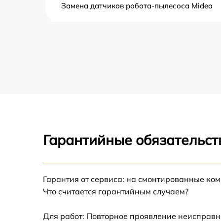
Замена датчиков робота-пылесоса Midea
Ремонт двигателя робота-пылесоса Midea
Восстановление аккумулятора робота-
пылесоса Midea
Замена датчиков управления, высоты,
движения робота-пылесоса Midea
Замена аккумулятора робота-пылесоса
Midea
Гарантийные обязательст
Ремонт цепи питания робота-пылесоса
Midea
Замена материнской платы робота-
пылесоса Midea
Гарантия от сервиса: на смонтированные ко
Что считается гарантийным случаем?
Профилактическая чистка робота-пылесос
Midea
Для работ: Повторное проявление неисправн