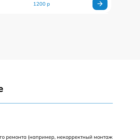
1200 р
1000 р
650 р
1250 р
350 р
е
600 р
500 р
650 р
ого ремонта (например, некорректный монтаж