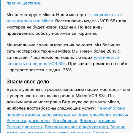
преимуществами
.
Мы ремонтируем Midea. Наши мастера -
специалисты по
ремонту техники Midea
. Восстановить модель VCR S8+ для
мастеров не будет новой задачей. На все виды
проведенных работ у нас имеется гарантия.
Минимальные сроки выполнения ремонта. Мы большая
сеть мастерских техники Midea. Мы имеем более 20 тыс.
запчастей. И возможно на наших складах
уже имеется
запчасть на модель VCR S8+
. При заказе ремонта на сайте
- предоставляется скидка -25%.
Знаем свое дело
Будьте уверены в профессионализме наших мастеров - они
с уверенностью выполнят ремонт Midea VCR S8+. По
данным наших мастеров в Барнауле по ремонту Midea,
наиболее востребованы следующие услуги:
Ремонт блока
питания
,
Замена комплекта щеток
,
Восстановление колеса
,
Ремонт гидросистемы
,
Калибровка
,
Замена датчиков
,
Ремонт двигателя
,
Восстановление аккумулятора
,
Замена
датчиков управления, высоты, движения
,
Замена