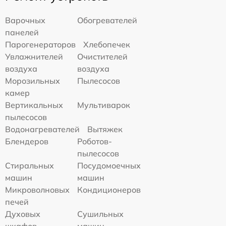
Варочных
Обогревателей
панелей
Парогенераторов
Хлебопечек
Увлажнителей
Очистителей
воздуха
воздуха
Морозильных
Пылесосов
камер
Вертикальных
Мультиварок
пылесосов
Водонагревателей
Вытяжек
Блендеров
Роботов-
пылесосов
Стиральных
Посудомоечных
машин
машин
Микроволновых
Кондиционеров
печей
Духовых
Сушильных
шкафов
машин