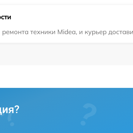
сти
емонта техники Midea, и курьер доставит
ция?