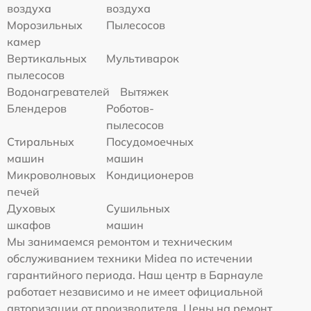
воздуха
воздуха
Морозильных
Пылесосов
камер
Вертикальных
Мультиварок
пылесосов
Водонагревателей
Вытяжек
Блендеров
Роботов-
пылесосов
Стиральных
Посудомоечных
машин
машин
Микроволновых
Кондиционеров
печей
Духовых
Сушильных
шкафов
машин
Мы занимаемся ремонтом и техническим
обслуживанием техники Midea по истечении
гарантийного периода. Наш центр в Барнауле
работает независимо и не имеет официальной
авторизации от производителя. Цены на ремонт,