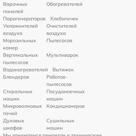
Варочных
Обогревателей
панелей
Парогенераторов
Хлебопечек
Увлажнителей
Очистителей
воздуха
воздуха
Морозильных
Пылесосов
камер
Вертикальных
Мультиварок
пылесосов
Водонагревателей
Вытяжек
Блендеров
Роботов-
пылесосов
Стиральных
Посудомоечных
машин
машин
Микроволновых
Кондиционеров
печей
Духовых
Сушильных
шкафов
машин
Мы занимаемся ремонтом и техническим