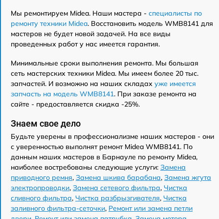
Мы ремонтируем Midea. Наши мастера -
специалисты по
ремонту техники Midea
. Восстановить модель WMB8141 для
мастеров не будет новой задачей. На все виды
проведенных работ у нас имеется гарантия.
Минимальные сроки выполнения ремонта. Мы большая
сеть мастерских техники Midea. Мы имеем более 20 тыс.
запчастей. И возможно на наших складах
уже имеется
запчасть на модель WMB8141
. При заказе ремонта на
сайте - предоставляется скидка -25%.
Знаем свое дело
Будьте уверены в профессионализме наших мастеров - они
с уверенностью выполнят ремонт Midea WMB8141. По
данным наших мастеров в Барнауле по ремонту Midea,
наиболее востребованы следующие услуги:
Замена
приводного ремня
,
Замена шкива барабана
,
Замена жгута
электропроводки
,
Замена сетевого фильтра
,
Чистка
сливного фильтра
,
Чистка разбрызгивателя
,
Чистка
заливного фильтра-сеточки
,
Ремонт или замена петли
двери
,
Ремонт или замена патрубка
,
Замена мотора