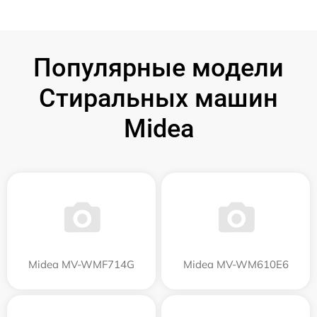
Популярные модели
Стиральных машин
Midea
Midea MV-WMF714G
Midea MV-WM610E6