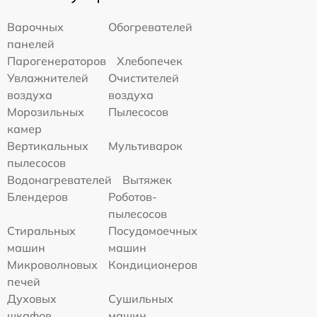
Варочных
Обогревателей
панелей
Парогенераторов
Хлебопечек
Увлажнителей
Очистителей
воздуха
воздуха
Морозильных
Пылесосов
камер
Вертикальных
Мультиварок
пылесосов
Водонагревателей
Вытяжек
Блендеров
Роботов-
пылесосов
Стиральных
Посудомоечных
машин
машин
Микроволновых
Кондиционеров
печей
Духовых
Сушильных
шкафов
машин