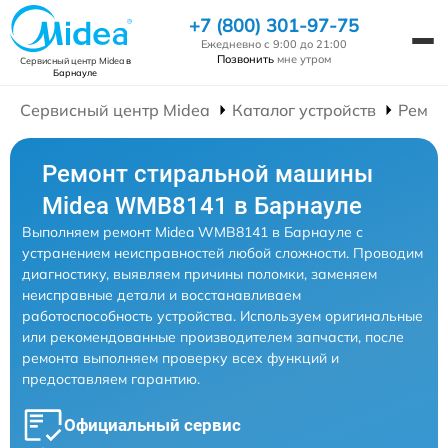
+7 (800) 301-97-75
Ежедневно с 9:00 до 21:00
Позвонить
мне утром
Сервисный центр Midea
в
Барнауле
Сервисный центр Midea
Каталог устройств
Ремон
Ремонт стиральной машины
Midea WMB8141 в Барнауле
Выполняем ремонт Midea WMB8141 в Барнауле с
устранением неисправностей любой сложности. Проводим
диагностику, выявляем причины поломки, заменяем
неисправные детали и восстанавливаем
работоспособность устройства. Используем оригинальные
или рекомендованные производителем запчасти, после
ремонта выполняем проверку всех функций и
предоставляем гарантию.
Официальный сервис