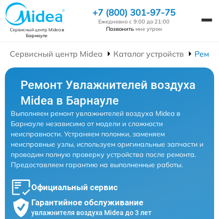
+7 (800) 301-97-75
Ежедневно с 9:00 до 21:00
Позвонить
мне утром
Сервисный центр Midea
в
Барнауле
Сервисный центр Midea
Каталог устройств
Ремон
Ремонт Увлажнителей воздуха
Midea в Барнауле
Выполняем ремонт увлажнителей воздуха Midea в
Барнауле независимо от модели и сложности
неисправности. Устраняем поломки, заменяем
неисправные узлы, используем оригинальные запчасти и
проводим полную проверку устройства после ремонта.
Предоставляем гарантию на выполненные работы.
Официальный сервис
Гарантийное обслуживание
увлажнителя воздуха Midea до 3 лет