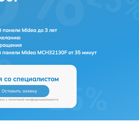
 панели Midea до 3 лет
 желанию
бращения
й панели
Midea MCH32130F от 35 минут
я со специалистом
Оставить заявку
есь c
политикой конфиденциальности