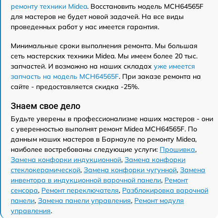
ремонту техники Midea
. Восстановить модель MCH64565F
для мастеров не будет новой задачей. На все виды
проведенных работ у нас имеется гарантия.
Минимальные сроки выполнения ремонта. Мы большая
сеть мастерских техники Midea. Мы имеем более 20 тыс.
запчастей. И возможно на наших складах
уже имеется
запчасть на модель MCH64565F
. При заказе ремонта на
сайте - предоставляется скидка -25%.
Знаем свое дело
Будьте уверены в профессионализме наших мастеров - они
с уверенностью выполнят ремонт Midea MCH64565F. По
данным наших мастеров в Барнауле по ремонту Midea,
наиболее востребованы следующие услуги:
Прошивка
,
Замена конфорки индукционной
,
Замена конфорки
стеклокерамической
,
Замена конфорки чугунной
,
Замена
инвентора в индукционной варочной панели
,
Ремонт
сенсора
,
Ремонт переключателя
,
Разблокировка варочной
панели
,
Замена панели управления
,
Ремонт модуля
управления
.