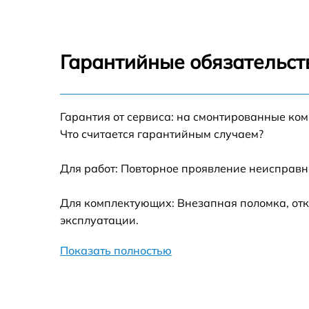
MG685TGW
Замена панели управления Midea
MG685TGW
Гарантийные обязательст
Ремонт модуля управления Midea
MG685TGW
Гарантия от сервиса: на смонтированные ко
Замена сенсора Midea MG685TGW
Что считается гарантийным случаем?
Для работ: Повторное проявление неисправн
Для комплектующих: Внезапная поломка, отк
эксплуатации.
Показать полностью