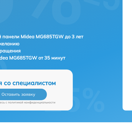
й панели Midea MG685TGW до 3 лет
 желанию
бращения
idea MG685TGW от 35 минут
я со специалистом
Оставить заявку
есь c
политикой конфиденциальности