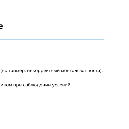
600 р
1600 р
е
1900 р
1600 р
 (например, некорректный монтаж запчасти).
стикам при соблюдении условий