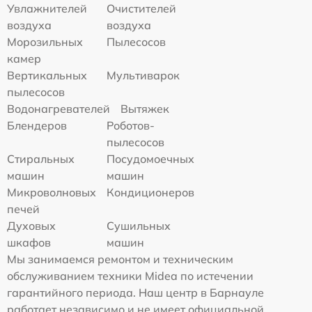
Увлажнителей
Очистителей
воздуха
воздуха
Морозильных
Пылесосов
камер
Вертикальных
Мультиварок
пылесосов
Водонагревателей
Вытяжек
Блендеров
Роботов-
пылесосов
Стиральных
Посудомоечных
машин
машин
Микроволновых
Кондиционеров
печей
Духовых
Сушильных
шкафов
машин
Мы занимаемся ремонтом и техническим
обслуживанием техники Midea по истечении
гарантийного периода. Наш центр в Барнауле
работает независимо и не имеет официальной