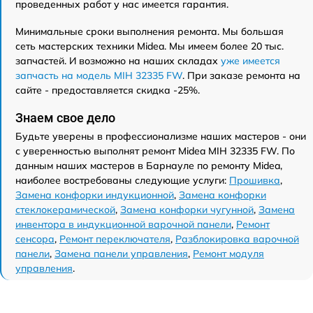
проведенных работ у нас имеется гарантия.
Минимальные сроки выполнения ремонта. Мы большая
сеть мастерских техники Midea. Мы имеем более 20 тыс.
запчастей. И возможно на наших складах
уже имеется
запчасть на модель MIH 32335 FW
. При заказе ремонта на
сайте - предоставляется скидка -25%.
Знаем свое дело
Будьте уверены в профессионализме наших мастеров - они
с уверенностью выполнят ремонт Midea MIH 32335 FW. По
данным наших мастеров в Барнауле по ремонту Midea,
наиболее востребованы следующие услуги:
Прошивка
,
Замена конфорки индукционной
,
Замена конфорки
стеклокерамической
,
Замена конфорки чугунной
,
Замена
инвентора в индукционной варочной панели
,
Ремонт
сенсора
,
Ремонт переключателя
,
Разблокировка варочной
панели
,
Замена панели управления
,
Ремонт модуля
управления
.