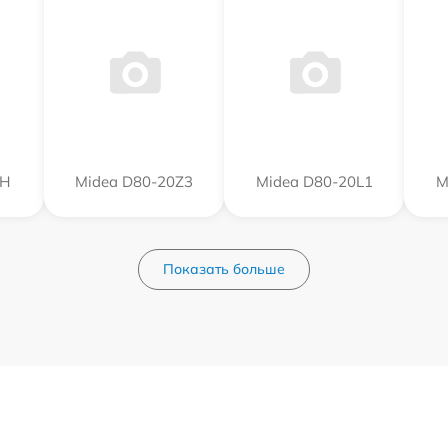
0Н
Midea D80-20Z3
Midea D80-20L1
M
Показать больше